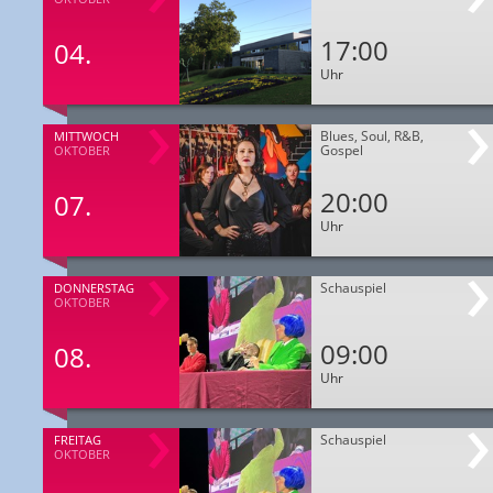
17:00
04.
Uhr
Blues, Soul, R&B,
MITTWOCH
Gospel
OKTOBER
20:00
07.
Uhr
Schauspiel
DONNERSTAG
OKTOBER
09:00
08.
Uhr
Schauspiel
FREITAG
OKTOBER