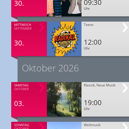
09:30
30.
Uhr
Teens
MITTWOCH
SEPTEMBER
12:00
30.
Uhr
Oktober 2026
Klassik, Neue Musik
SAMSTAG
OKTOBER
19:00
03.
Uhr
Weltmusik
SONNTAG
OKTOBER