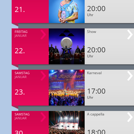
20:00
21.
Uhr
Show
FREITAG
JANUAR
20:00
22.
Uhr
Karneval
SAMSTAG
JANUAR
17:00
23.
Uhr
A cappella
SAMSTAG
JANUAR
18:00
30.