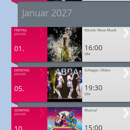
Januar 2027
Klassik, Neue Musik
FREITAG
JANUAR
16:00
01.
Uhr
Schlager, Oldies
DIENSTAG
JANUAR
19:30
05.
Uhr
Musical
SONNTAG
JANUAR
15:00
10.