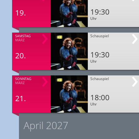
19:30
19.
Uhr
Schauspiel
SAMSTAG
MÄRZ
19:30
20.
Uhr
Schauspiel
SONNTAG
MÄRZ
18:00
21.
Uhr
April 2027