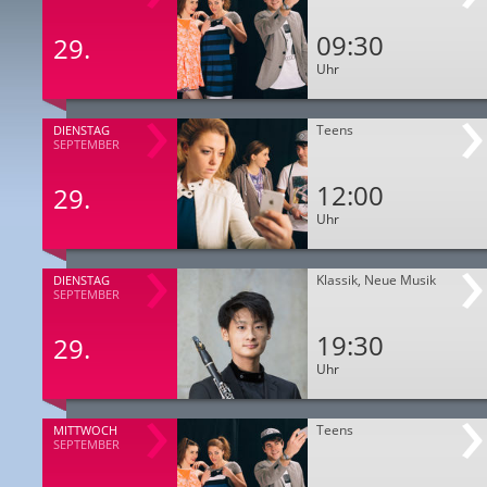
09:30
29.
Uhr
Teens
DIENSTAG
SEPTEMBER
12:00
29.
Uhr
Klassik, Neue Musik
DIENSTAG
SEPTEMBER
19:30
29.
Uhr
Teens
MITTWOCH
SEPTEMBER