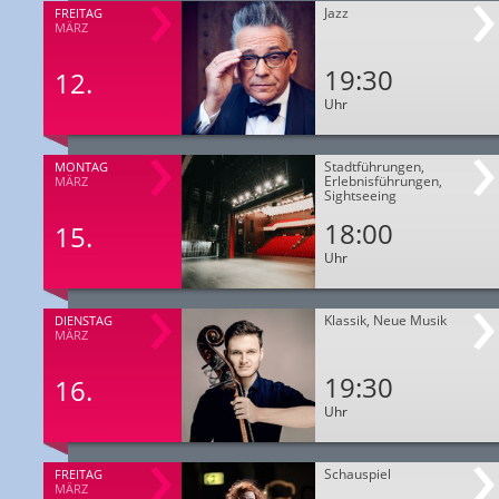
Jazz
FREITAG
MÄRZ
19:30
12.
Uhr
Stadtführungen,
MONTAG
Erlebnisführungen,
MÄRZ
Sightseeing
18:00
15.
Uhr
Klassik, Neue Musik
DIENSTAG
MÄRZ
19:30
16.
Uhr
Schauspiel
FREITAG
MÄRZ