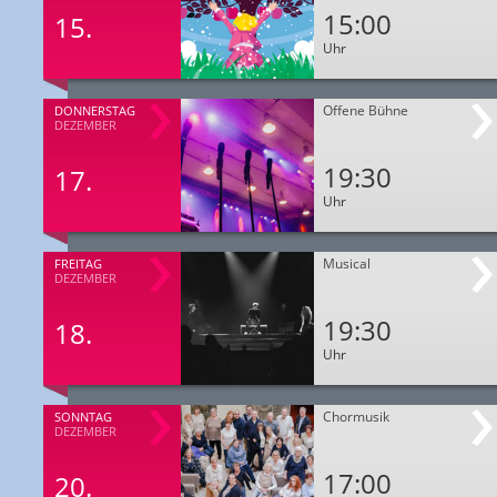
15:00
15.
Uhr
Offene Bühne
DONNERSTAG
DEZEMBER
19:30
17.
Uhr
Musical
FREITAG
DEZEMBER
19:30
18.
Uhr
Chormusik
SONNTAG
DEZEMBER
17:00
20.