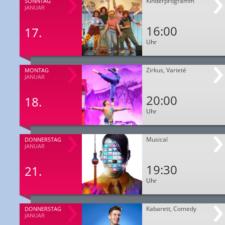
Kinderprogramm
SONNTAG
JANUAR
16:00
17.
Uhr
Zirkus, Varieté
MONTAG
JANUAR
20:00
18.
Uhr
Musical
DONNERSTAG
JANUAR
19:30
21.
Uhr
Kabarett, Comedy
DONNERSTAG
JANUAR