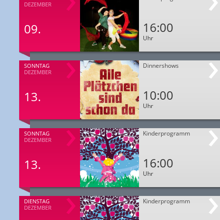
DEZEMBER
16:00
09.
Uhr
Dinnershows
SONNTAG
DEZEMBER
10:00
13.
Uhr
Kinderprogramm
SONNTAG
DEZEMBER
16:00
13.
Uhr
Kinderprogramm
DIENSTAG
DEZEMBER