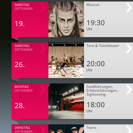
Musical
SAMSTAG
SEPTEMBER
19:30
19.
Uhr
Tanz & Tanztheater
SAMSTAG
SEPTEMBER
20:00
26.
Uhr
Stadtführungen,
MONTAG
Erlebnisführungen,
SEPTEMBER
Sightseeing
18:00
28.
Uhr
Teens
DIENSTAG
SEPTEMBER