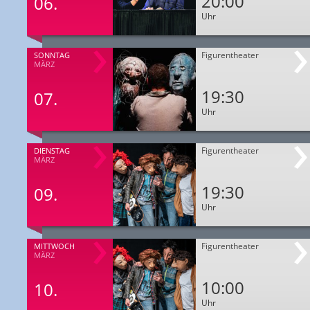
20:00
06.
Uhr
Figurentheater
SONNTAG
MÄRZ
19:30
07.
Uhr
Figurentheater
DIENSTAG
MÄRZ
19:30
09.
Uhr
Figurentheater
MITTWOCH
MÄRZ
10:00
10.
Uhr