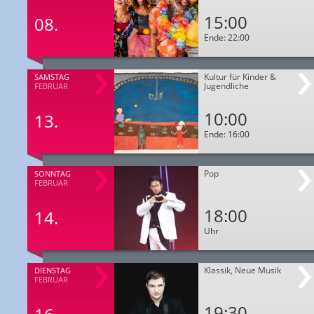
15:00
08.
Ende: 22:00
Kultur für Kinder &
SAMSTAG
Jugendliche
FEBRUAR
10:00
13.
Ende: 16:00
Pop
SONNTAG
FEBRUAR
18:00
14.
Uhr
Klassik, Neue Musik
DIENSTAG
FEBRUAR
19:30