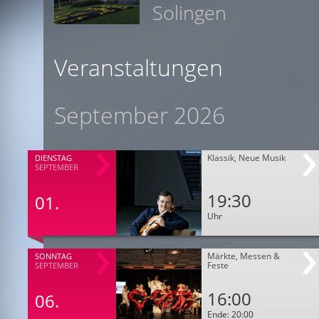
Solingen
Veranstaltungen
September 2026
Klassik, Neue Musik
DIENSTAG
SEPTEMBER
19:30
01.
Uhr
Märkte, Messen &
SONNTAG
Feste
SEPTEMBER
16:00
06.
Ende: 20:00